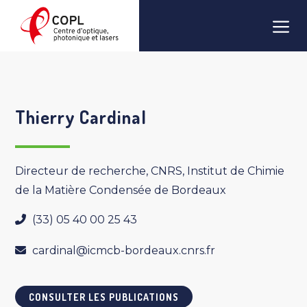
Aller
Men
au
contenu
Thierry Cardinal
Directeur de recherche, CNRS, Institut de Chimie
de la Matière Condensée de Bordeaux
(33) 05 40 00 25 43
cardinal@icmcb-bordeaux.cnrs.fr
CONSULTER LES PUBLICATIONS