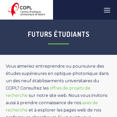
Aller
Men
au
contenu
FUTURS ÉTUDIANTS
Vous aimeriez entreprendre ou poursuivre des
études supérieures en optique-photonique dans
un des neuf établissements universitaires du
COPL? Consultez les
offres de projets de
recherche
sur notre site web. Nous vous invitons
aussi à prendre connaissance de nos
axes de
recherche
et à explorer les pages web de nos