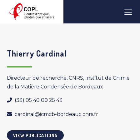
Skip
Men
to
content
Thierry Cardinal
Directeur de recherche, CNRS, Institut de Chimie
de la Matière Condensée de Bordeaux
(33) 05 40 00 25 43
cardinal@icmcb-bordeaux.cnrs.fr
VIEW PUBLICATIONS