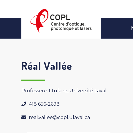
Aller
au
contenu
Réal Vallée
Professeur titulaire, Université Laval
418 656-2698
real.vallee@copl.ulaval.ca