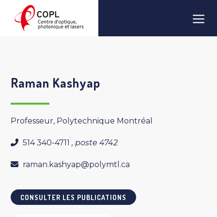
Aller
Men
au
contenu
Raman Kashyap
Professeur, Polytechnique Montréal
514 340-4711
, poste 4742
raman.kashyap@polymtl.ca
CONSULTER LES PUBLICATIONS