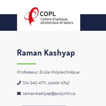
Skip
to
content
Raman Kashyap
Professeur, École Polytechnique
514 340-4711
, poste 4742
raman.kashyap@polymtl.ca