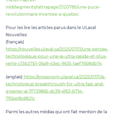
midi/segments/rattrapage/2120785/une-puce-
revolutionnaire-inventee-a-quebec
Pour les lire les articles parus dans le ULaval
Nouvelles:
(français)
https://nouvelles.ulaval.ca/2025/07/11/une-percee-
technologique-pour-une-ia-ultra-rapide-et-plus-
verte-c13b27b1-06a9-43ec-9635-1aef7658db74
(anglais)
https://pressroom.ulaval.ca/2025/07/11/a-
technological-breakthrough-for-ultra-fast-and-
greener-ai-7f739865-dc39-4f63-b71e-
7f5be9bd821c
Parmi les autres médias qui ont fait mention de la