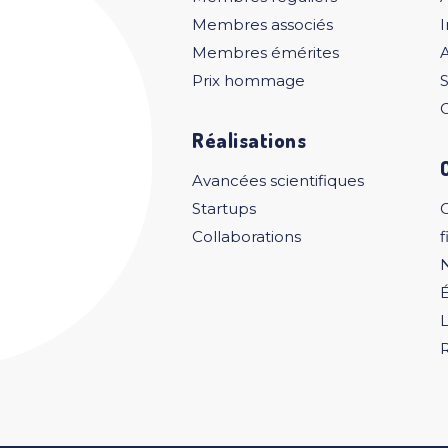
Membres associés
I
Membres émérites
A
Prix hommage
S
C
Réalisations
Avancées scientifiques
Startups
Collaborations
f
L