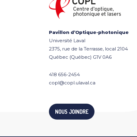
Pavillon d’Optique-photonique
Université Laval
2375, rue de la Terrasse, local 2104
Québec (Québec) G1V 0A6
418 656-2454
copl@copl.ulaval.ca
NOUS JOINDRE