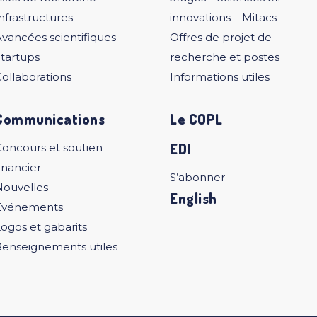
nfrastructures
innovations – Mitacs
vancées scientifiques
Offres de projet de
tartups
recherche et postes
ollaborations
Informations utiles
Communications
Le COPL
EDI
Concours et soutien
inancier
S’abonner
Nouvelles
English
Événements
ogos et gabarits
Renseignements utiles