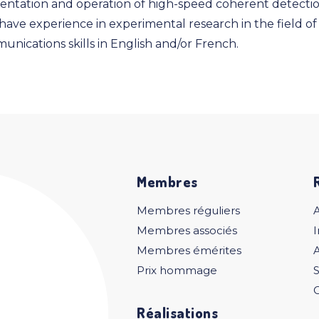
entation and operation of high-speed coherent detection
ave experience in experimental research in the field of 
ications skills in English and/or French.
Membres
Membres réguliers
Membres associés
I
Membres émérites
A
Prix hommage
S
C
Réalisations