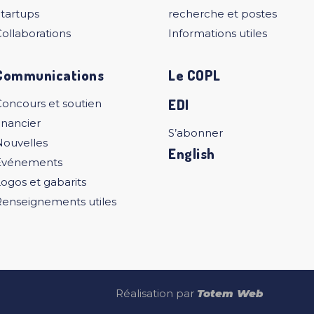
tartups
recherche et postes
ollaborations
Informations utiles
Communications
Le COPL
EDI
Concours et soutien
inancier
S’abonner
Nouvelles
English
Événements
ogos et gabarits
Renseignements utiles
Réalisation par
Totem Web