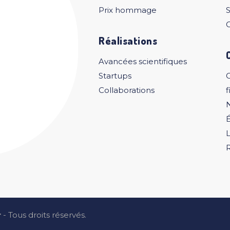
Prix hommage
S
C
Réalisations
Avancées scientifiques
Startups
Collaborations
f
L
r
- Tous droits réservés.