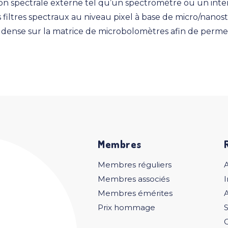
on spectrale externe tel qu’un spectromètre ou un inter
es filtres spectraux au niveau pixel à base de micro/nano
ense sur la matrice de microbolomètres afin de permettr
Membres
Membres réguliers
Membres associés
I
Membres émérites
A
Prix hommage
S
C