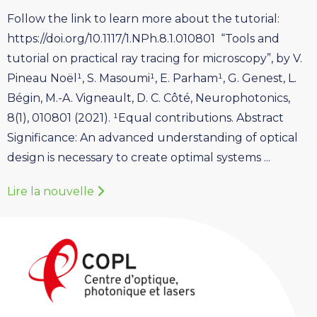
Follow the link to learn more about the tutorial:
https://doi.org/10.1117/1.NPh.8.1.010801 “Tools and
tutorial on practical ray tracing for microscopy”, by V.
Pineau Noël¹, S. Masoumi¹, E. Parham¹, G. Genest, L.
Bégin, M.-A. Vigneault, D. C. Côté, Neurophotonics,
8(1), 010801 (2021). ¹Equal contributions. Abstract
Significance: An advanced understanding of optical
design is necessary to create optimal systems ...
Lire la nouvelle