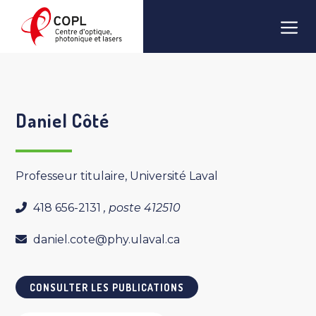
Aller
Men
au
contenu
Daniel Côté
Professeur titulaire, Université Laval
418 656-2131
, poste 412510
daniel.cote@phy.ulaval.ca
CONSULTER LES PUBLICATIONS