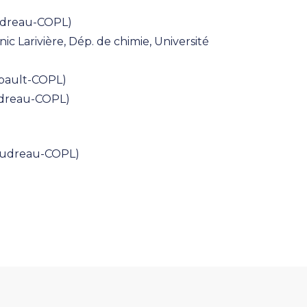
oudreau-COPL)
c Larivière, Dép. de chimie, Université
ibault-COPL)
udreau-COPL)
Boudreau-COPL)