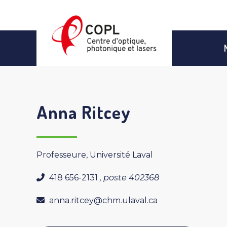
Aller
au
contenu
Anna Ritcey
Professeure, Université Laval
418 656-2131
, poste 402368
anna.ritcey@chm.ulaval.ca