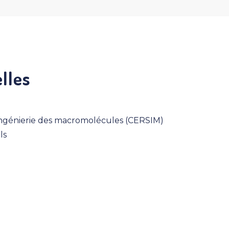
lles
 ingénierie des macromolécules (CERSIM)
ls