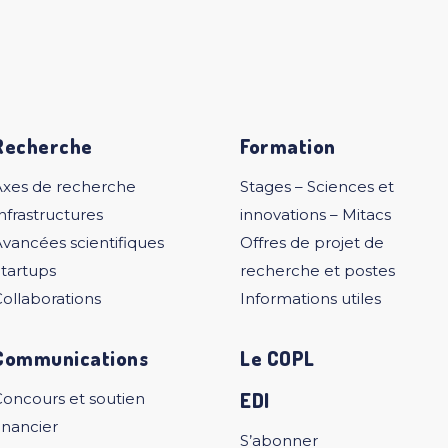
Recherche
Formation
Axes de recherche
Stages – Sciences et
nfrastructures
innovations – Mitacs
vancées scientifiques
Offres de projet de
tartups
recherche et postes
ollaborations
Informations utiles
Communications
Le COPL
EDI
Concours et soutien
inancier
S’abonner