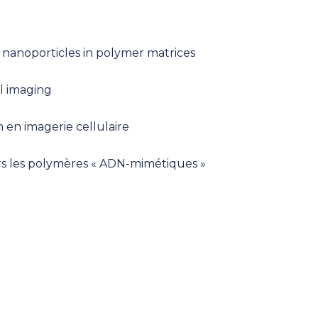
f nanoporticles in polymer matrices
l imaging
 en imagerie cellulaire
rs les polymères « ADN-mimétiques »