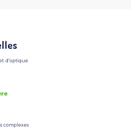
lles
et d’optique
ère
es complexes