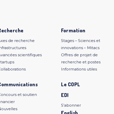
Recherche
Formation
Axes de recherche
Stages – Sciences et
nfrastructures
innovations – Mitacs
vancées scientifiques
Offres de projet de
tartups
recherche et postes
ollaborations
Informations utiles
Communications
Le COPL
EDI
Concours et soutien
inancier
S’abonner
Nouvelles
English