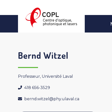
Aller
au
contenu
Bernd Witzel
Professeur, Université Laval
418 656-3529
bernd.witzel@phy.ulaval.ca