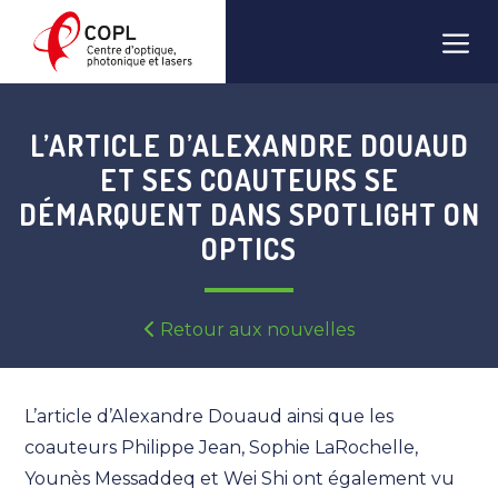
Aller
Men
au
contenu
L’ARTICLE D’ALEXANDRE DOUAUD
ET SES COAUTEURS SE
DÉMARQUENT DANS SPOTLIGHT ON
OPTICS
Retour aux nouvelles
L’article d’Alexandre Douaud ainsi que les
coauteurs Philippe Jean, Sophie LaRochelle,
Younès Messaddeq et Wei Shi ont également vu