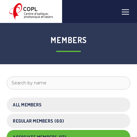
Skip
Men
to
content
MEMBERS
ALL MEMBERS
REGULAR MEMBERS
(60)