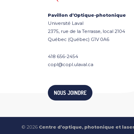
Pavillon d’Optique-photonique
Université Laval
2375, rue de la Terrasse, local 2104
Québec (Québec) G1V 0A6
418 656-2454
copl@copl.ulaval.ca
NOUS JOINDRE
© 2026
Centre d’optique, photonique et lase