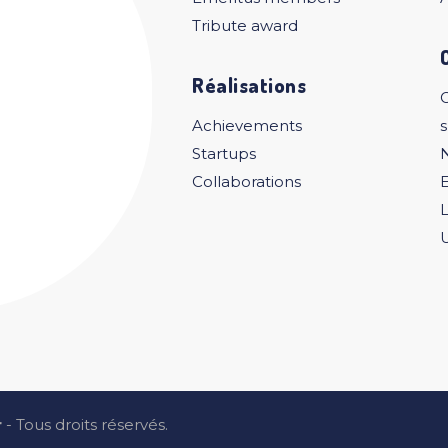
Tribute award
Réalisations
C
Achievements
Startups
Collaborations
U
r
- Tous droits réservés.