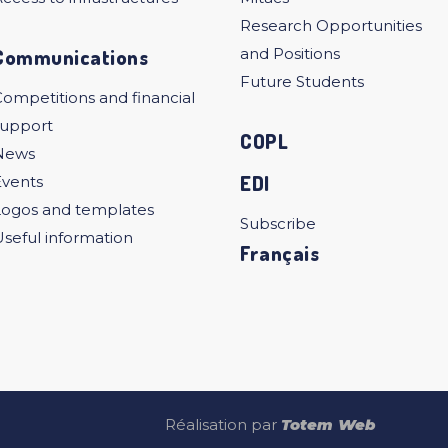
Research Opportunities
Communications
and Positions
Future Students
ompetitions and financial
support
COPL
News
EDI
Events
Logos and templates
Subscribe
seful information
Français
Réalisation par
Totem Web