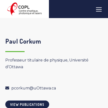
Skip
Men
to
content
Paul Corkum
Professeur titulaire de physique, Université
d’Ottawa
pcorkum@uOttawa.ca
VIEW PUBLICATIONS