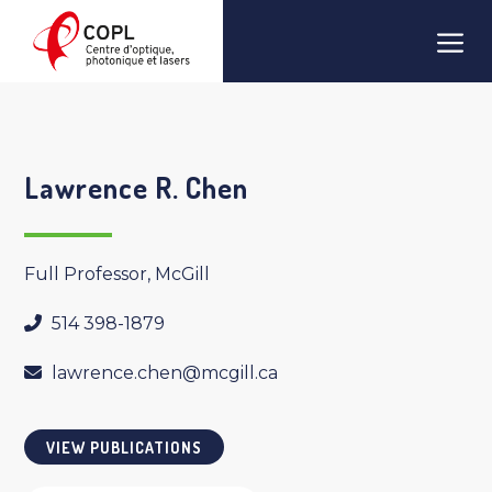
Skip
Men
to
content
Lawrence R. Chen
Full Professor, McGill
514 398-1879
lawrence.chen@mcgill.ca
VIEW PUBLICATIONS