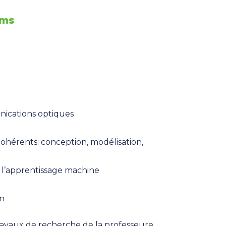
ems
ications optiques
hérents: conception, modélisation,
r l’apprentissage machine
on
ravaux de recherche de la professeure