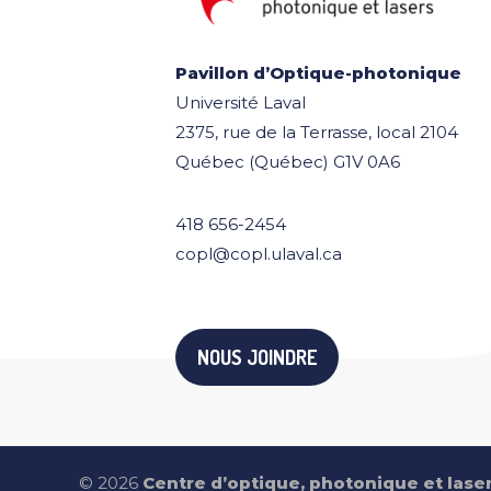
Pavillon d’Optique-photonique
Université Laval
2375, rue de la Terrasse, local 2104
Québec (Québec) G1V 0A6
418 656-2454
copl@copl.ulaval.ca
NOUS JOINDRE
© 2026
Centre d’optique, photonique et lase