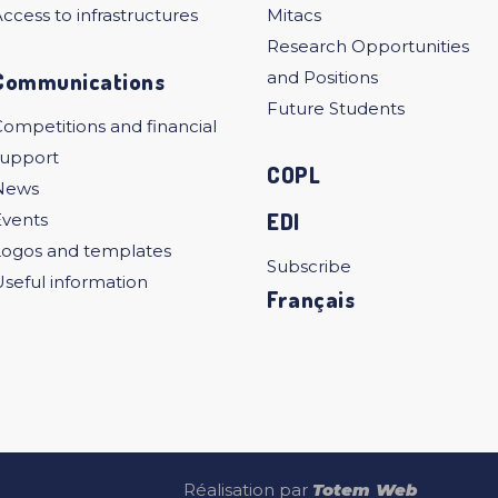
ccess to infrastructures
Mitacs
Research Opportunities
Communications
and Positions
Future Students
ompetitions and financial
support
COPL
News
EDI
Events
Logos and templates
Subscribe
seful information
Français
Réalisation par
Totem Web