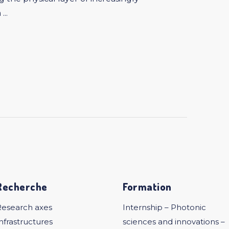
..
Recherche
Formation
Research axes
Internship – Photonic
nfrastructures
sciences and innovations –