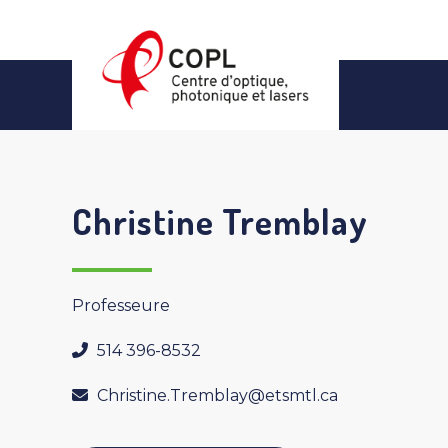
Skip
to
content
Christine Tremblay
Professeure
514 396-8532
Christine.Tremblay@etsmtl.ca