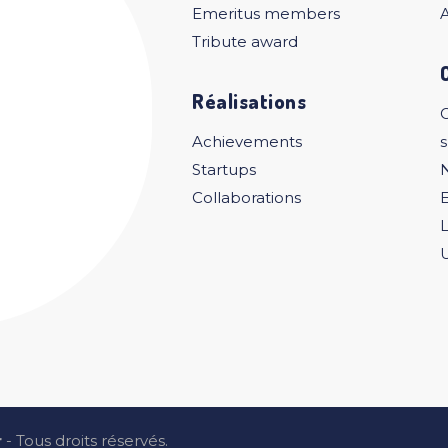
Emeritus members
A
Tribute award
Réalisations
C
Achievements
Startups
Collaborations
U
r
- Tous droits réservés.