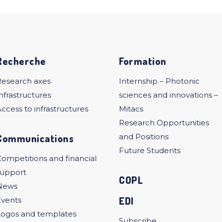
Recherche
Formation
Research axes
Internship – Photonic
nfrastructures
sciences and innovations –
ccess to infrastructures
Mitacs
Research Opportunities
Communications
and Positions
Future Students
ompetitions and financial
support
COPL
News
EDI
Events
Logos and templates
Subscribe