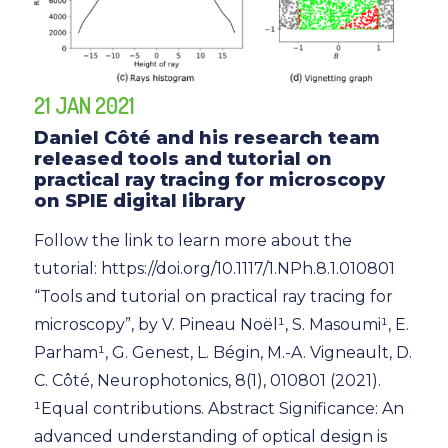
21 JAN 2021
Daniel Côté and his research team
released tools and tutorial on
practical ray tracing for microscopy
on SPIE digital library
Follow the link to learn more about the
tutorial: https://doi.org/10.1117/1.NPh.8.1.010801
“Tools and tutorial on practical ray tracing for
microscopy”, by V. Pineau Noël¹, S. Masoumi¹, E.
Parham¹, G. Genest, L. Bégin, M.-A. Vigneault, D.
C. Côté, Neurophotonics, 8(1), 010801 (2021).
¹Equal contributions. Abstract Significance: An
advanced understanding of optical design is