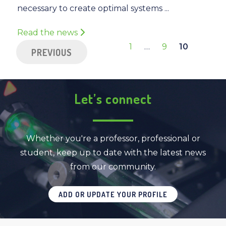
necessary to create optimal systems ...
Read the news
1
…
9
10
PREVIOUS
Let’s connect
Whether you're a professor, professional or
student, keep up to date with the latest news
from our community.
ADD OR UPDATE YOUR PROFILE