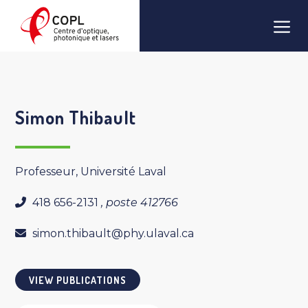
Skip
Men
to
content
Simon Thibault
Professeur, Université Laval
418 656-2131
, poste 412766
simon.thibault@phy.ulaval.ca
VIEW PUBLICATIONS