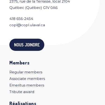
2375, rue de la Terrasse, local 2104
Québec (Québec) G1V 0A6
418 656-2454
copl@copl.ulaval.ca
NOUS JOINDRE
Members
Regular members
Associate members
Emeritus members
Tribute award
Réalisations