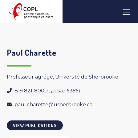
Skip
Men
to
content
Paul Charette
Professeur agrégé, Université de Sherbrooke
819 821-8000
, poste 63861
paul.charette@usherbrooke.ca
VIEW PUBLICATIONS