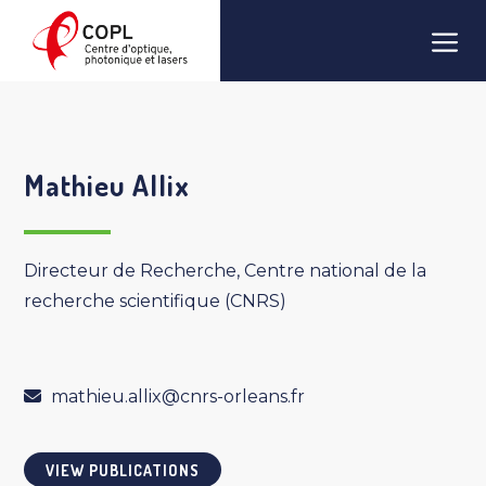
Skip
Men
to
content
Mathieu Allix
Directeur de Recherche, Centre national de la
recherche scientifique (CNRS)
mathieu.allix@cnrs-orleans.fr
VIEW PUBLICATIONS