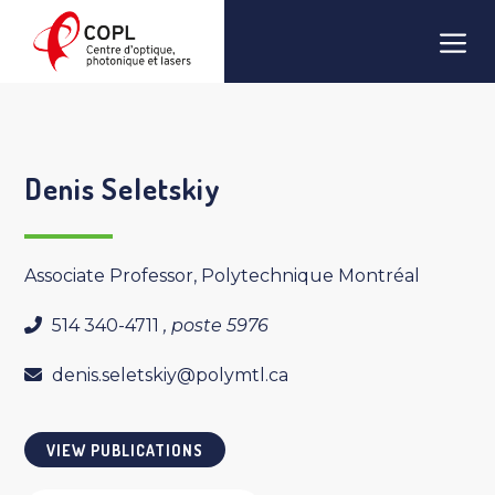
Skip
Men
to
content
Denis Seletskiy
Associate Professor, Polytechnique Montréal
514 340-4711
, poste 5976
denis.seletskiy@polymtl.ca
VIEW PUBLICATIONS