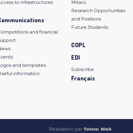
ccess to infrastructures
Mitacs
Research Opportunities
Communications
and Positions
Future Students
ompetitions and financial
support
COPL
News
EDI
Events
Logos and templates
Subscribe
seful information
Français
Réalisation par
Totem Web