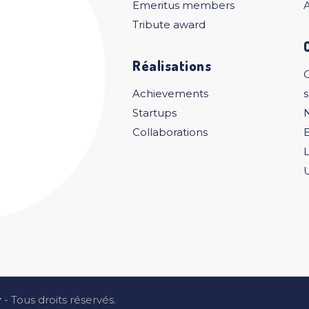
Emeritus members
A
Tribute award
Réalisations
C
Achievements
Startups
Collaborations
U
r
- Tous droits réservés.