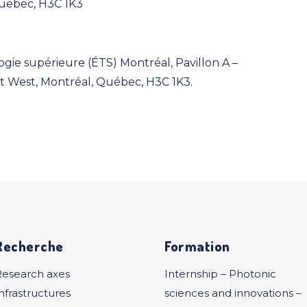
uebec, H3C 1K3
ogie supérieure (ÉTS) Montréal, Pavillon A –
t West, Montréal, Québec, H3C 1K3.
Recherche
Formation
Research axes
Internship – Photonic
nfrastructures
sciences and innovations –