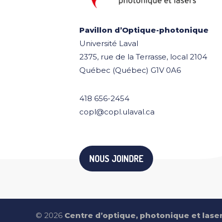
Pavillon d’Optique-photonique
Université Laval
2375, rue de la Terrasse, local 2104
Québec (Québec) G1V 0A6
418 656-2454
copl@copl.ulaval.ca
NOUS JOINDRE
© 2026
Centre d’optique, photonique et lase